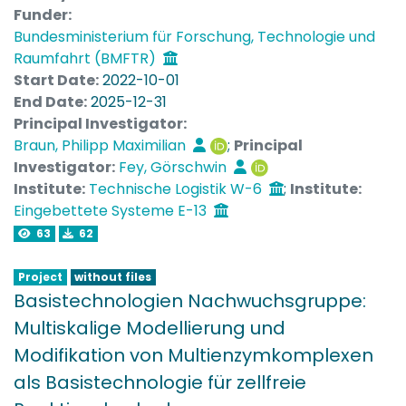
Funder:
können.
Bundesministerium für Forschung, Technologie und
Raumfahrt (BMFTR)
An der TUHH wird der Entwurf der Basistationen
Start Date:
2022-10-01
koordiniert und die Kommunikationslinks zwischen
End Date:
2025-12-31
Sensoren und Basistation sowie zwischen
Principal Investigator:
Basisstation und den zentralen Servern entwickelt.
Braun, Philipp Maximilian
;
Principal
Ein Schwerpunkt liegt darauf möglichst
Investigator:
Fey, Görschwin
Energieeffiziente Lösungen zu suchen, da die
Institute:
Technische Logistik W-6
;
Institute:
Basisstation nur über begrenzte Energiemengen
Eingebettete Systeme E-13
verfügt.
63
62
Project
without files
Basistechnologien Nachwuchsgruppe:
Multiskalige Modellierung und
Modifikation von Multienzymkomplexen
als Basistechnologie für zellfreie