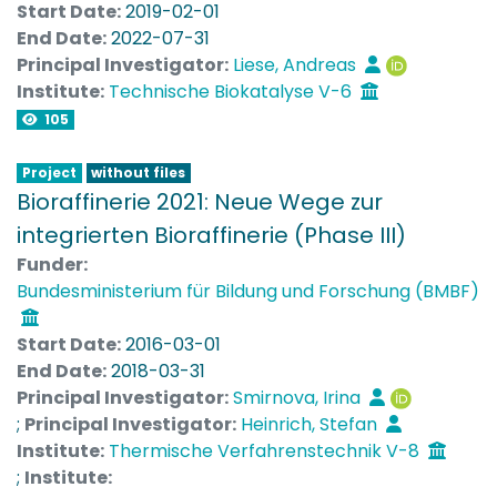
parameter. A suitable reactor will be designed to
Start Date:
2019-02-01
measure enzyme kinetics and to determine the
End Date:
2022-07-31
influence of pressure.
Principal Investigator:
Liese, Andreas
Institute:
Technische Biokatalyse V-6
105
Project
without files
Bioraffinerie 2021: Neue Wege zur
integrierten Bioraffinerie (Phase III)
Funder:
Bundesministerium für Bildung und Forschung (BMBF)
Start Date:
2016-03-01
End Date:
2018-03-31
Principal Investigator:
Smirnova, Irina
;
Principal Investigator:
Heinrich, Stefan
Institute:
Thermische Verfahrenstechnik V-8
;
Institute: