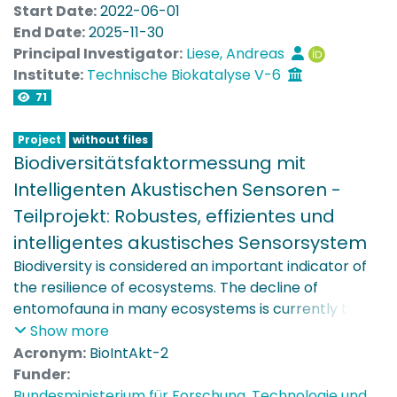
Start Date:
2022-06-01
End Date:
2025-11-30
Principal Investigator:
Liese, Andreas
Institute:
Technische Biokatalyse V-6
71
Project
without files
Biodiversitätsfaktormessung mit
Intelligenten Akustischen Sensoren -
Teilprojekt: Robustes, effizientes und
intelligentes akustisches Sensorsystem
Biodiversity is considered an important indicator of
the resilience of ecosystems. The decline of
entomofauna in many ecosystems is currently the
focus of public and scientific discourse. Biodiversity
Show more
monitoring to identify insects of different functional
Acronym:
BioIntAkt-2
groups in flowering areas and agroecosystems can
Funder:
therefore be seen as an integral part of sustainable
Bundesministerium für Forschung, Technologie und