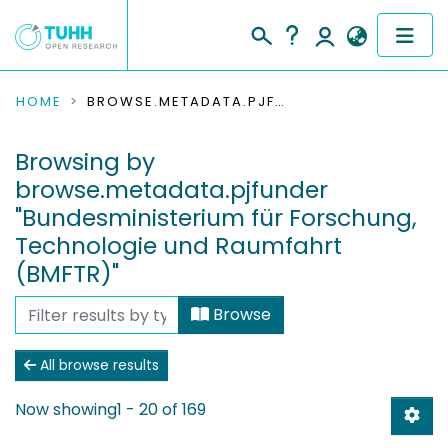
COMMUNITIES & COLLECTIONS
HOME
BROWSE.METADATA.PJFUNDER.BREADCRUMBS
PUBLICATIONS
Browsing by
browse.metadata.pjfunder
RESEARCH DATA
"Bundesministerium für Forschung,
Technologie und Raumfahrt
PEOPLE
(BMFTR)"
INSTITUTIONS
Browse
PROJECTS
All browse results
Now showing
1 - 20 of 169