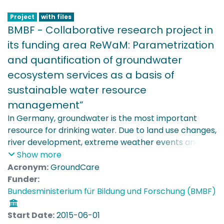
Project
with files
BMBF - Collaborative research project in
its funding area ReWaM: Parametrization
and quantification of groundwater
ecosystem services as a basis of
sustainable water resource
management”
In Germany, groundwater is the most important
resource for drinking water. Due to land use changes,
river development, extreme weather events and
substance deposition, the quality and availability of
Show more
groundwater is at risk. To encounter this trend it is
Acronym:
GroundCare
essential to develop and standardize new concepts
Funder:
and tools to evaluate the ecological status and the
Bundesministerium für Bildung und Forschung (BMBF)
self-cleaning potential of water. Only this allows for
a sustainable resource management of
Start Date:
2015-06-01