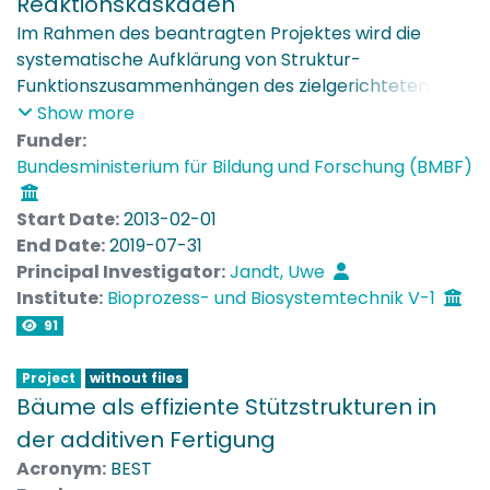
Reaktionskaskaden
Im Rahmen des beantragten Projektes wird die
systematische Aufklärung von Struktur-
Funktionszusammenhängen des zielgerichteten
Metabolitentransfers in Multienzymkomplexen --
Show more
insbesondere auf Basis des Metabolic Channeling --
Funder:
angestrebt. Eine wesentliche Rolle während aller
Bundesministerium für Bildung und Forschung (BMBF)
Arbeitsschritte spielen multiskalige
Modelingmethoden: Von der Nanostruktur auf
Start Date:
2013-02-01
Molekülebene, über die Mesostruktur in
End Date:
2019-07-31
Mikrokompartimenten bis hin zur Makroskala, d.h.
Principal Investigator:
Jandt, Uwe
zum Gesamtprozess und dessen Optimierung. Ziel ist
Institute:
Bioprozess- und Biosystemtechnik V-1
die Realisierung der notwendigen Basistechnologien
91
für effiziente zellfreie enzymkatalysierte
synthetische Reaktionskaskaden in vitro unter
Project
without files
Ausnutzung dieser Channelingeffekte, um bisher
Bäume als effiziente Stützstrukturen in
auftretende effizienzmindernde Schwachpunkte, wie
der additiven Fertigung
z.B. Intermediat-Diffusion und Feedback-Inhibierung,
Acronym:
BEST
zu vermeiden. Die zu erreichenden Ziele stehen im