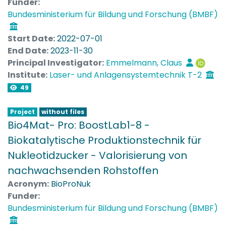
Funder:
Einklang mit den während der Fachgespräche von
Bundesministerium für Bildung und Forschung (BMBF)
Oktober 2010 bis Januar 2012 formulierten
Meilensteinen des BMBF-Strategieprozesses
Start Date:
2022-07-01
''Biotechnologie 2020+''.
End Date:
2023-11-30
Principal Investigator:
Emmelmann, Claus
Institute:
Laser- und Anlagensystemtechnik T-2
49
Project
without files
Bio4Mat- Pro: BoostLab1-8 -
Biokatalytische Produktionstechnik für
Nukleotidzucker - Valorisierung von
nachwachsenden Rohstoffen
Acronym:
BioProNuk
Funder:
Bundesministerium für Bildung und Forschung (BMBF)