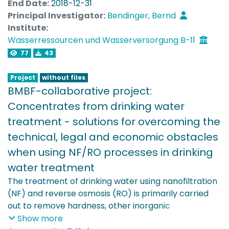
groundwater on a regional scale.
End Date:
2018-12-31
Principal Investigator:
Bendinger, Bernd
The aim of this multidisciplinary project is to develop
Institute:
methods and biological-ecological concepts which
Wasserressourcen und Wasserversorgung B-11
are applicable for groundwater monitoring in water
77
43
management practice. After comprehensive testing
and standardization these will be provided to
Project
without files
environmental authorities and water management
BMBF-collaborative project:
organizations as a modular system. The main tasks
Concentrates from drinking water
of this project network are:
treatment - solutions for overcoming the
technical, legal and economic obstacles
- Identification and implementation of ecological
criteria for evaluating the ecological status of
when using NF/RO processes in drinking
groundwater
water treatment
- Standardization of sampling techniques for
The treatment of drinking water using nanofiltration
ecological indicators and development of an online-
(NF) and reverse osmosis (RO) is primarily carried
measurement-system to evaluate the
out to remove hardness, other inorganic
ecotoxicological effects of pollutants
components, natural organic substances as well as
Show more
- Evaluation of the ecosystem services of chosen