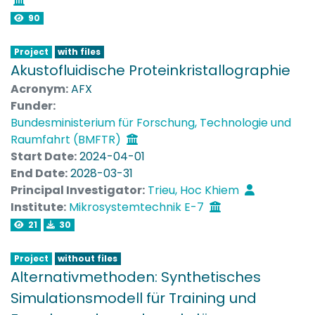
90
Project
with files
Akustofluidische Proteinkristallographie
Acronym:
AFX
Funder:
Bundesministerium für Forschung, Technologie und
Raumfahrt (BMFTR)
Start Date:
2024-04-01
End Date:
2028-03-31
Principal Investigator:
Trieu, Hoc Khiem
Institute:
Mikrosystemtechnik E-7
21
30
Project
without files
Alternativmethoden: Synthetisches
Simulationsmodell für Training und