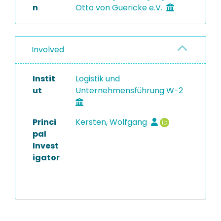
n
Otto von Guericke e.V.
Involved
Instit
Logistik und
ut
Unternehmensführung W-2
Princi
Kersten, Wolfgang
pal
Invest
igator