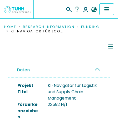
COMMUNITIES & COLLECTIONS
HOME
RESEARCH INFORMATION
FUNDING
KI-NAVIGATOR FÜR LOGISTIK UND SUPPLY CHAIN MANAGEMENT
PUBLICATIONS
RESEARCH DATA
Project Details
PEOPLE
Daten
Publications
INSTITUTIONS
Projekt
KI-Navigator für Logistik
PROJECTS
Titel
und Supply Chain
Management
Förderke
22592 N/1
nnzeiche
n