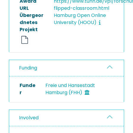
Award
https://www.tuhh.de/vpl/forschun
URL
flipped-classroom.html
Übergeor
Hamburg Open Online
dnetes
University (HOOU)
Projekt
Funding
Funde
Freie und Hansestadt
r
Hamburg (FHH)
Involved