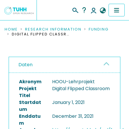
COMMUNITIES & COLLECTIONS
HOME
RESEARCH INFORMATION
FUNDING
DIGITAL FLIPPED CLASSROOM
PUBLICATIONS
RESEARCH DATA
Daten
PEOPLE
Akronym
HOOU-Lehrprojekt
INSTITUTIONS
Projekt
Digital Flipped Classroom
Titel
PROJECTS
Startdat
January 1, 2021
um
Enddatu
December 31, 2021
m