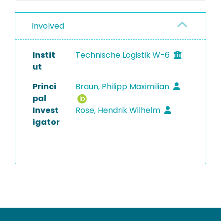
Involved
Instit
Technische Logistik W-6
ut
Princi
Braun, Philipp Maximilian
pal
Invest
Rose, Hendrik Wilhelm
igator