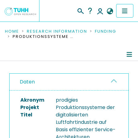
COMMUNITIES & COLLECTIONS
HOME
RESEARCH INFORMATION
FUNDING
PRODUKTIONSSYSTEME DER DIGITALISIERTEN LUFTFAHRTINDUSTRIE AUF BASIS EFFIZIENTER SERVICE-ARCHITEKTUREN
PUBLICATIONS
RESEARCH DATA
Project Details
PEOPLE
Daten
Publications
INSTITUTIONS
Akronym
prodigies
PROJECTS
Projekt
Produktionssysteme der
Titel
digitalisierten
Luftfahrtindustrie auf
Basis effizienter Service-
Architekturen