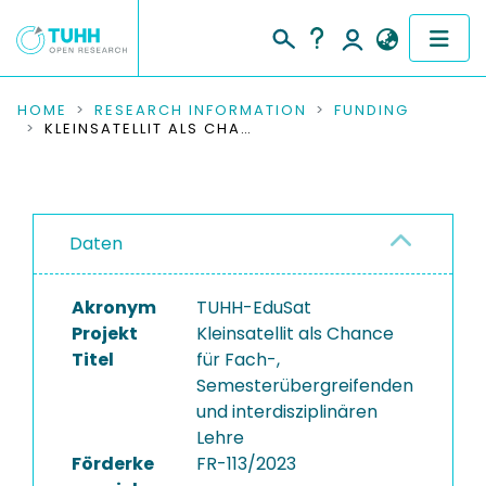
COMMUNITIES & COLLECTIONS
HOME
RESEARCH INFORMATION
FUNDING
KLEINSATELLIT ALS CHANCE FÜR FACH-, SEMESTERÜBERGREIFENDEN UND INTERDISZIPLINÄREN LEHRE
PUBLICATIONS
RESEARCH DATA
Daten
PEOPLE
Akronym
TUHH-EduSat
INSTITUTIONS
Projekt
Kleinsatellit als Chance
Titel
für Fach-,
PROJECTS
Semesterübergreifenden
und interdisziplinären
Lehre
Förderke
FR-113/2023