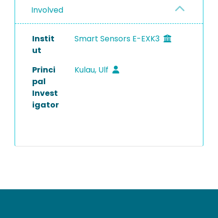
Involved
Instit
Smart Sensors E-EXK3
ut
Princi
Kulau, Ulf
pal
Invest
igator