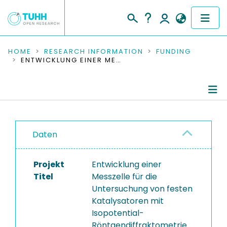
COMMUNITIES & COLLECTIONS
HOME
RESEARCH INFORMATION
FUNDING
ENTWICKLUNG EINER MESSZELLE FÜR DIE UNTERSUCHUNG VON FESTEN KATALYSATOREN MIT ISOPOTENTIAL- RÖNTGENDIFFRAKTOMETRIE (XRD ZELLE)
PUBLICATIONS
RESEARCH DATA
Project Details
PEOPLE
Daten
Publications
INSTITUTIONS
Projekt
Entwicklung einer
PROJECTS
Titel
Messzelle für die
Untersuchung von festen
Katalysatoren mit
Isopotential-
Röntgendiffraktometrie