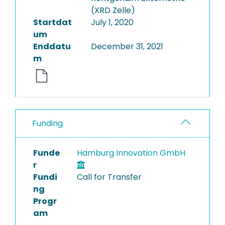
(XRD Zelle)
Startdat
July 1, 2020
um
Enddatu
December 31, 2021
m
Funding
Funde
Hamburg Innovation GmbH
r
Fundi
Call for Transfer
ng
Progr
am