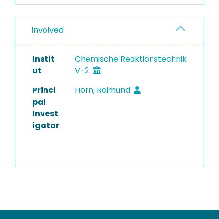
Involved
Instit
Chemische Reaktionstechnik
ut
V-2
Princi
Horn, Raimund
pal
Invest
igator