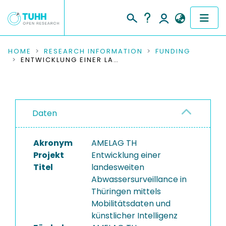
COMMUNITIES & COLLECTIONS
HOME
RESEARCH INFORMATION
FUNDING
ENTWICKLUNG EINER LANDESWEITEN ABWASSERSURVEILLANCE IN THÜRINGEN MITTELS MOBILITÄTSDATEN UND KÜNSTLICHER INTELLIGENZ
PUBLICATIONS
RESEARCH DATA
Daten
PEOPLE
Akronym
AMELAG TH
INSTITUTIONS
Projekt
Entwicklung einer
Titel
landesweiten
PROJECTS
Abwassersurveillance in
Thüringen mittels
Mobilitätsdaten und
künstlicher Intelligenz