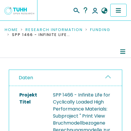
COMMUNITIES & COLLECTIONS
HOME
RESEARCH INFORMATION
FUNDING
SPP 1466 - INFINITE LIFE FOR CYCLICALLY LOADED HIGH PERFORMANCE MATERIALS: SUBPROJECT " PRINT VIEW BRUCHMODELLBEZOGENE BERECHNUNGSMODELLE ZUR LEBENSDAUERVORHERSAGE FÜR ENDLOSFASERVERSTÄRKTE NANOPARTIKEL-MODIFIZIERTE POLYMERE IM VHCF-BEREICH"
PUBLICATIONS
RESEARCH DATA
Project Details
PEOPLE
Daten
Publications
INSTITUTIONS
Projekt
SPP 1466 - Infinite Life for
PROJECTS
Titel
Cyclically Loaded High
Performance Materials:
Subproject " Print View
Bruchmodellbezogene
Berechnungsmodelle zur