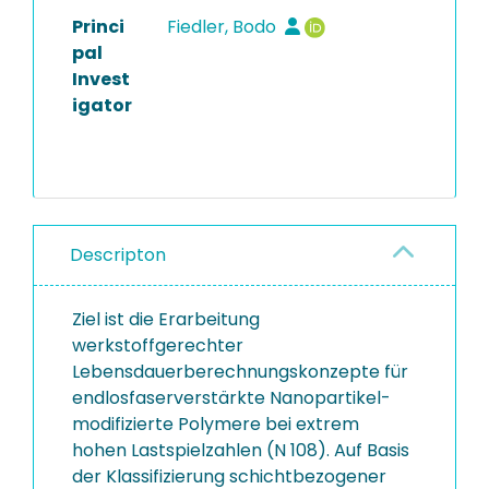
Princi
Fiedler, Bodo
pal
Invest
igator
Descripton
Ziel ist die Erarbeitung
werkstoffgerechter
Lebensdauerberechnungskonzepte für
endlosfaserverstärkte Nanopartikel-
modifizierte Polymere bei extrem
hohen Lastspielzahlen (N 108). Auf Basis
der Klassifizierung schichtbezogener