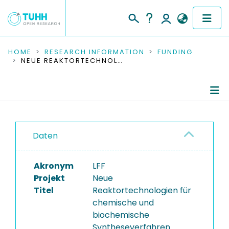
COMMUNITIES & COLLECTIONS
HOME
RESEARCH INFORMATION
FUNDING
NEUE REAKTORTECHNOLOGIEN FÜR CHEMISCHE UND BIOCHEMISCHE SYNTHESEVERFAHREN
PUBLICATIONS
RESEARCH DATA
Project Details
PEOPLE
Daten
Publications
INSTITUTIONS
Akronym
LFF
PROJECTS
Projekt
Neue
Titel
Reaktortechnologien für
chemische und
biochemische
Syntheseverfahren