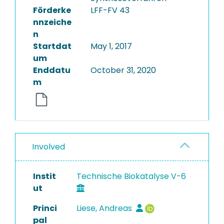
Förderke
LFF-FV 43
nnzeiche
n
Startdat
May 1, 2017
um
Enddatu
October 31, 2020
m
Involved
Instit
Technische Biokatalyse V-6
ut
Princi
Liese, Andreas
pal