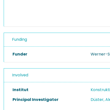
Funding
Funder
Werner-Su
Involved
Institut
Konstrukt
Principal Investigator
Düster, A