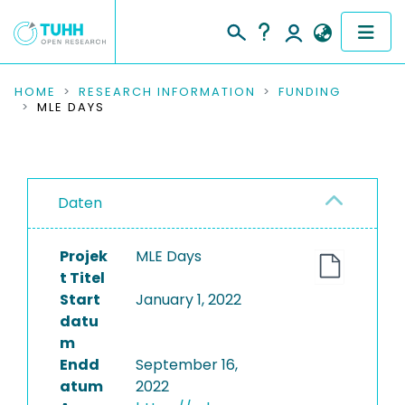
COMMUNITIES & COLLECTIONS
HOME
RESEARCH INFORMATION
FUNDING
MLE DAYS
PUBLICATIONS
RESEARCH DATA
Daten
PEOPLE
Projek
MLE Days
INSTITUTIONS
t Titel
Start
January 1, 2022
PROJECTS
datu
m
Endd
September 16,
atum
2022