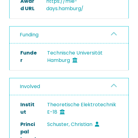
Awar
https://mle-
d URL
days.hamburg/
Funding
Funde
Technische Universität
r
Hamburg
Involved
Instit
Theoretische Elektrotechnik
ut
E-18
Princi
Schuster, Christian
pal