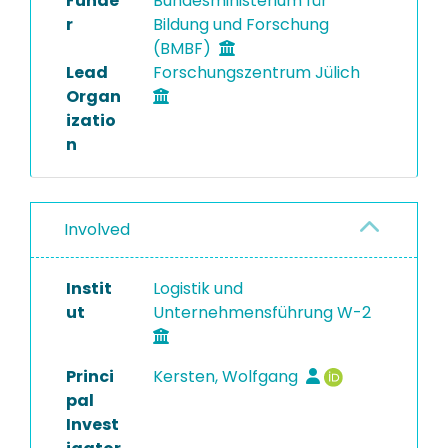
Funde
Bundesministerium für
r
Bildung und Forschung
(BMBF)
Lead
Forschungszentrum Jülich
Organ
izatio
n
Involved
Instit
Logistik und
ut
Unternehmensführung W-2
Princi
Kersten, Wolfgang
pal
Invest