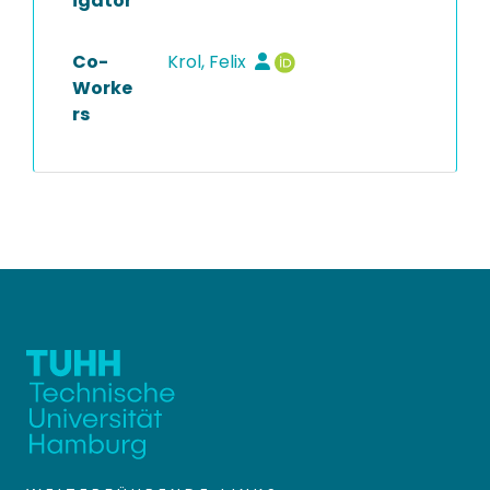
igator
Co-
Krol, Felix
Worke
rs