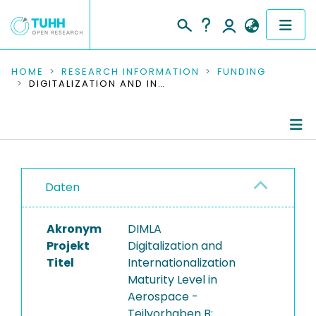
COMMUNITIES & COLLECTIONS
HOME
RESEARCH INFORMATION
FUNDING
DIGITALIZATION AND INTERNATIONALIZATION MATURITY LEVEL IN AEROSPACE - TEILVORHABEN B: ENTWICKLUNG EINES KPI-SOWIE REIFEGRADMODELLS
PUBLICATIONS
RESEARCH DATA
Project Details
PEOPLE
Daten
Publications
INSTITUTIONS
Akronym
DIMLA
PROJECTS
Projekt
Digitalization and
Titel
Internationalization
Maturity Level in
Aerospace -
Teilvorhaben B: