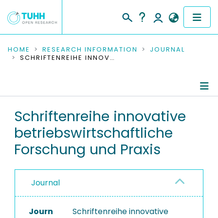
COMMUNITIES & COLLECTIONS
HOME
RESEARCH INFORMATION
JOURNAL
SCHRIFTENREIHE INNOVATIVE BETRIEBSWIRTSCHAFTLICHE FORSCHUNG UND PRAXIS
PUBLICATIONS
RESEARCH DATA
Journal Details
Schriftenreihe innovative
PEOPLE
betriebswirtschaftliche
Publications
INSTITUTIONS
Forschung und Praxis
PROJECTS
Journal
Journ
Schriftenreihe innovative