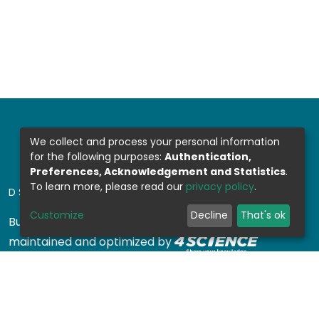
We collect and process your personal information
for the following purposes:
Authentication,
Preferences, Acknowledgement and Statistics
.
To learn more, please read our
privacy policy
.
DSPACE SOFTWARE
Customize
Decline
That's ok
Built with
DSpace-CRIS software
- Extension
maintained and optimized by
Design by