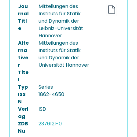
Jou
Mitteilungen des
rnal
Instituts für Statik
Titl
und Dynamik der
e
Leibniz-Universität
Hannover
Alte
Mitteilungen des
rna
Instituts für Statik
tive
und Dynamik der
r
Universität Hannover
Tite
l
Typ
Series
ISS
1862-4650
N
Verl
ISD
ag
ZDB
2376121-0
Nu