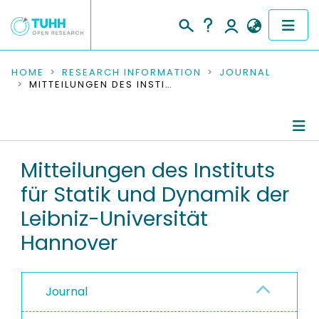
COMMUNITIES & COLLECTIONS
HOME
RESEARCH INFORMATION
JOURNAL
MITTEILUNGEN DES INSTITUTS FÜR STATIK UND DYNAMIK DER LEIBNIZ-UNIVERSITÄT HANNOVER
PUBLICATIONS
RESEARCH DATA
Journal Details
Mitteilungen des Instituts
PEOPLE
für Statik und Dynamik der
Publications
INSTITUTIONS
Leibniz-Universität
Hannover
PROJECTS
Journal