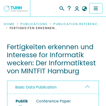
COMMUNITIES & COLLECTIONS
HOME
PUBLICATIONS
PUBLICATION REFERENCES
FERTIGKEITEN ERKENNEN UND INTERESSE FOR INFORMATIK WECKEN: DER INFORMATIKTEST VON MINTFIT HAMBURG
PUBLICATIONS
Fertigkeiten erkennen und
RESEARCH DATA
Interesse for Informatik
PEOPLE
wecken: Der Informatiktest
von MINTFIT Hamburg
INSTITUTIONS
PROJECTS
Basic Data Publication
Publik
Conference Paper