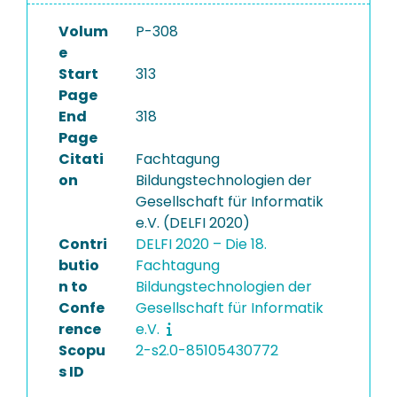
Volum
P-308
e
Start
313
Page
End
318
Page
Citati
Fachtagung
on
Bildungstechnologien der
Gesellschaft für Informatik
e.V. (DELFI 2020)
Contri
DELFI 2020 – Die 18.
butio
Fachtagung
n to
Bildungstechnologien der
Confe
Gesellschaft für Informatik
rence
e.V.
Scopu
2-s2.0-85105430772
s ID