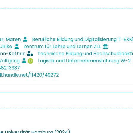
r, Maren
Berufliche Bildung und Digitalisierung T-EXK
Ulrike
Zentrum für Lehre und Lernen ZLL
Ann-Kathrin
Technische Bildung und Hochschuldidakt
Wolfgang
Logistik und Unternehmensführung W-2
882.13337
dl.handle.net/11420/49272
e Universität Hamburg (2024)