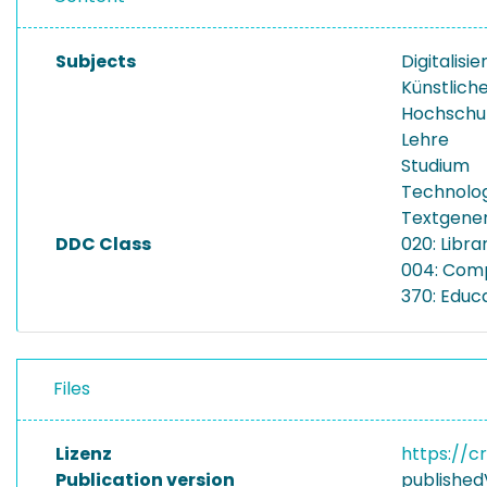
Subjects
Digitalisi
Künstliche
Hochschu
Lehre
Studium
Technolog
Textgene
DDC Class
020: Libr
004: Com
370: Educ
Files
Lizenz
https://c
Publication version
published