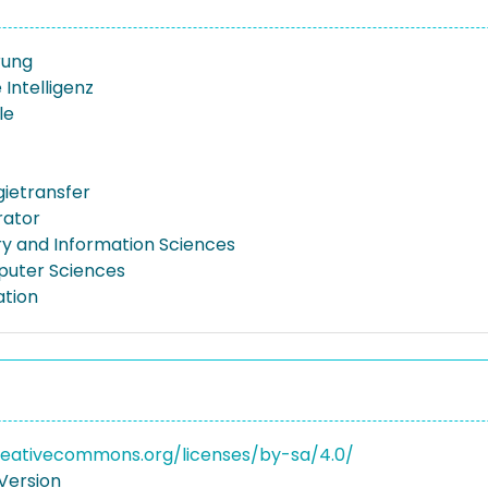
erung
 Intelligenz
le
ietransfer
rator
ary and Information Sciences
puter Sciences
ation
reativecommons.org/licenses/by-sa/4.0/
Version