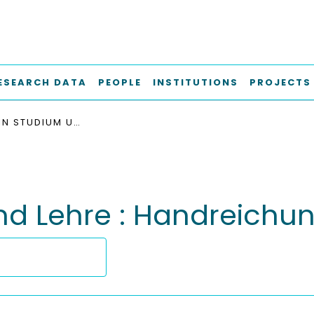
ESEARCH DATA
PEOPLE
INSTITUTIONS
PROJECTS
KI-TOOLS IN STUDIUM UND LEHRE : HANDREICHUNG DER TU HAMBURG
und Lehre : Handreich