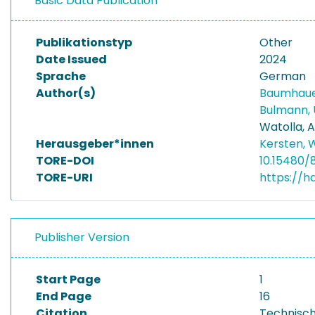
Basic Data Publication
Publikationstyp
Other
Date Issued
2024
Sprache
German
Author(s)
Baumhaue
Bulmann, 
Watolla, 
Herausgeber*innen
Kersten, 
TORE-DOI
10.15480/
TORE-URI
https://h
Publisher Version
Start Page
1
End Page
16
Citation
Technisch