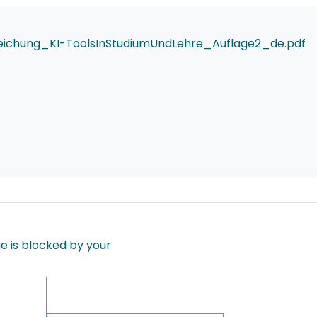
chung_KI-ToolsInStudiumUndLehre_Auflage2_de.pdf
 is blocked by your