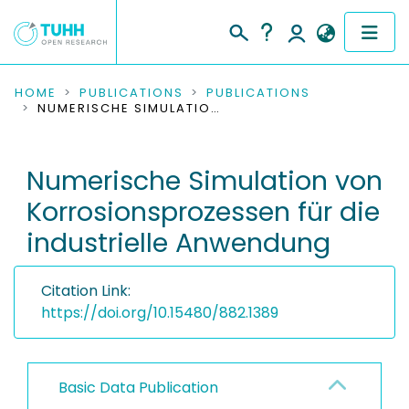
COMMUNITIES & COLLECTIONS
HOME
PUBLICATIONS
PUBLICATIONS
NUMERISCHE SIMULATION VON KORROSIONSPROZESSEN FÜR DIE INDUSTRIELLE ANWENDUNG
PUBLICATIONS
Numerische Simulation von
RESEARCH DATA
Korrosionsprozessen für die
PEOPLE
industrielle Anwendung
INSTITUTIONS
Citation Link:
PROJECTS
https://doi.org/10.15480/882.1389
Basic Data Publication