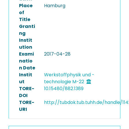
Place
Hamburg
of
Title
Granti
ng
Instit
ution
Exami
2017-04-28
natio
n Date
Instit
Werkstoffphysik und -
ut
technologie M-22
TORE-
10.15480/882.1389
DOI
TORE-
http://tubdok.tub.tuhh.de/handle/114
URI