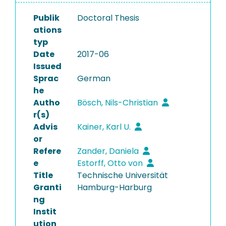
Publik
Doctoral Thesis
ations
typ
Date
2017-06
Issued
Sprac
German
he
Autho
Bösch, Nils-Christian
r(s)
Advis
Kainer, Karl U.
or
Refere
Zander, Daniela
e
Estorff, Otto von
Title
Technische Universität
Granti
Hamburg-Harburg
ng
Instit
ution