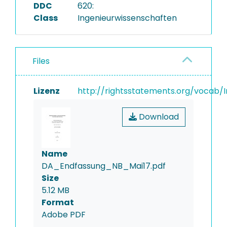
DDC
620:
Class
Ingenieurwissenschaften
Files
Lizenz
http://rightsstatements.org/vocab/I
Download
Name
DA_Endfassung_NB_Mai17.pdf
Size
5.12 MB
Format
Adobe PDF