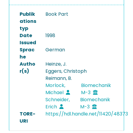
Publik
Book Part
ations
typ
Date
1998
Issued
Sprac
German
he
Autho
Heinze, J.
r(s)
Eggers, Christoph
Reimann, B.
Morlock,
Biomechanik
Michael
M-3
Schneider,
Biomechanik
Erich
M-3
TORE-
https://hdl.handle.net/11420/48373
URI