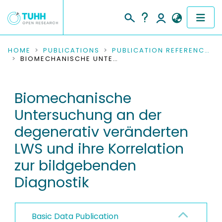
COMMUNITIES & COLLECTIONS
HOME
PUBLICATIONS
PUBLICATION REFERENCES
BIOMECHANISCHE UNTERSUCHUNG AN DER DEGENERATIV VERÄNDERTEN LWS UND IHRE KORRELATION ZUR BILDGEBENDEN DIAGNOSTIK
PUBLICATIONS
Biomechanische
RESEARCH DATA
Untersuchung an der
PEOPLE
degenerativ veränderten
LWS und ihre Korrelation
INSTITUTIONS
zur bildgebenden
PROJECTS
Diagnostik
Basic Data Publication