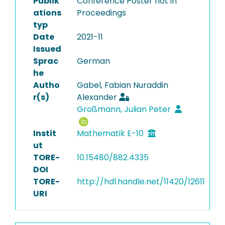
Publik
Conference Poster not in
ations
Proceedings
typ
Date
2021-11
Issued
Sprac
German
he
Autho
Gabel, Fabian Nuraddin
r(s)
Alexander
Großmann, Julian Peter
Instit
Mathematik E-10
ut
TORE-
10.15480/882.4335
DOI
TORE-
http://hdl.handle.net/11420/12611
URI