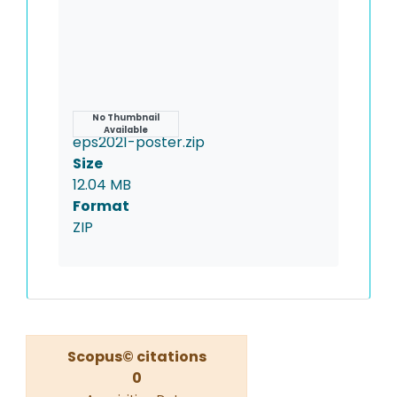
Name
No Thumbnail
Available
eps2021-poster.zip
Size
12.04 MB
Format
ZIP
Scopus© citations
0