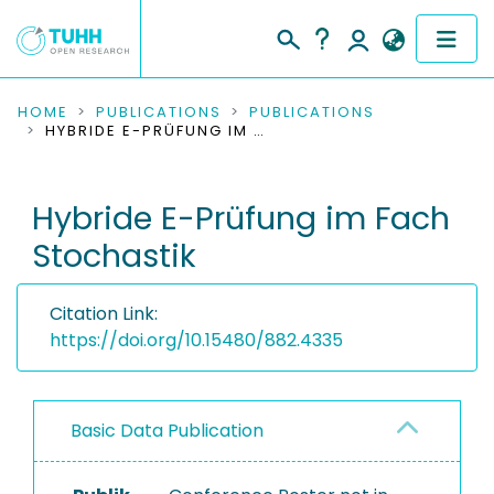
COMMUNITIES & COLLECTIONS
HOME
PUBLICATIONS
PUBLICATIONS
HYBRIDE E-PRÜFUNG IM FACH STOCHASTIK
PUBLICATIONS
Hybride E-Prüfung im Fach
RESEARCH DATA
Stochastik
PEOPLE
Citation Link:
INSTITUTIONS
https://doi.org/10.15480/882.4335
PROJECTS
Basic Data Publication