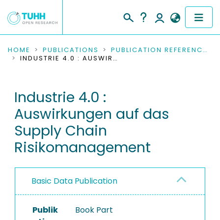
COMMUNITIES & COLLECTIONS
HOME
PUBLICATIONS
PUBLICATION REFERENCES
INDUSTRIE 4.0 : AUSWIRKUNGEN AUF DAS SUPPLY CHAIN RISIKOMANAGEMENT
PUBLICATIONS
Industrie 4.0 :
RESEARCH DATA
Auswirkungen auf das
PEOPLE
Supply Chain
Risikomanagement
INSTITUTIONS
PROJECTS
Basic Data Publication
Publik
Book Part