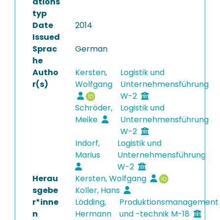
ations
typ
Date
2014
Issued
Sprac
German
he
Autho
Kersten,
Logistik und
r(s)
Wolfgang
Unternehmensführung
W-2
Schröder,
Logistik und
Meike
Unternehmensführung
W-2
Indorf,
Logistik und
Marius
Unternehmensführung
W-2
Herau
Kersten, Wolfgang
sgebe
Koller, Hans
r*inne
Lödding,
Produktionsmanagement
n
Hermann
und -technik M-18