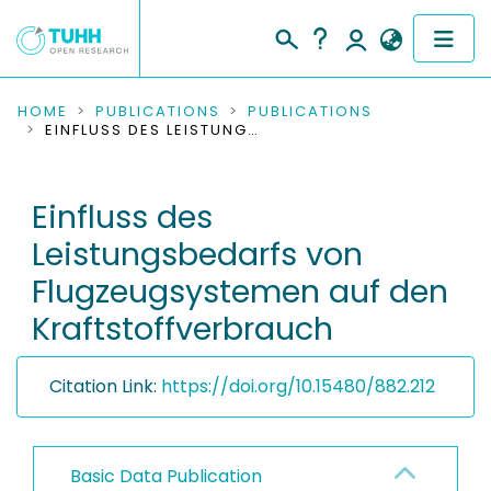
COMMUNITIES & COLLECTIONS
HOME
PUBLICATIONS
PUBLICATIONS
EINFLUSS DES LEISTUNGSBEDARFS VON FLUGZEUGSYSTEMEN AUF DEN KRAFTSTOFFVERBRAUCH
PUBLICATIONS
Einfluss des
RESEARCH DATA
Leistungsbedarfs von
PEOPLE
Flugzeugsystemen auf den
Kraftstoffverbrauch
INSTITUTIONS
PROJECTS
Citation Link:
https://doi.org/10.15480/882.212
Basic Data Publication