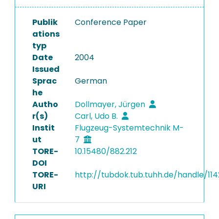
Publik
Conference Paper
ations
typ
Date
2004
Issued
Sprac
German
he
Autho
Dollmayer, Jürgen
r(s)
Carl, Udo B.
Instit
Flugzeug-Systemtechnik M-
ut
7
TORE-
10.15480/882.212
DOI
TORE-
http://tubdok.tub.tuhh.de/handle/11
URI