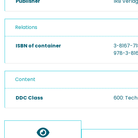
Publisher
IRB Verla
Relations
ISBN of container
3-8167-7
978-3-81
Content
DDC Class
600: Tech