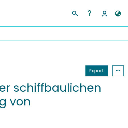
Export
 schiffbaulichen
ng von