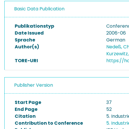
Basic Data Publication
Publikationstyp
Conferen
Date Issued
2006-06
Sprache
German
Author(s)
Nedeß, Ch
Kurzewitz
TORE-URI
https://h
Publisher Version
Start Page
37
End Page
52
Citation
5. Indust
Contribution to Conference
5. Indust