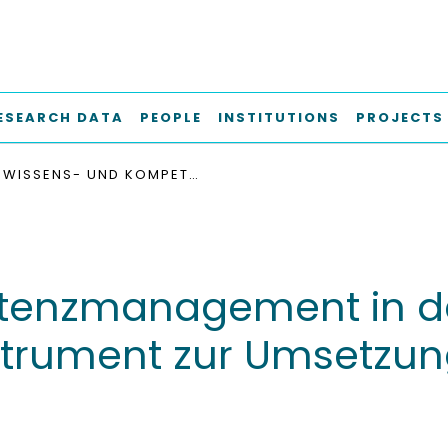
ESEARCH DATA
PEOPLE
INSTITUTIONS
PROJECTS
WISSENS- UND KOMPETENZMANAGEMENT IN DER SCHIFFBAULICHEN PROJEKTIERUNG - EIN INSTRUMENT ZUR UMSETZUNG VON MARKTANFORDERUNGEN
enzmanagement in der
nstrument zur Umsetzu