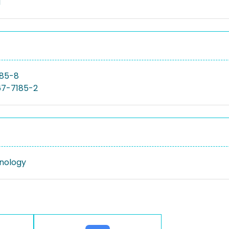
g
185-8
67-7185-2
nology