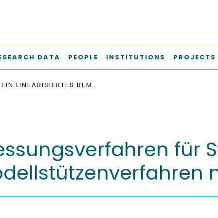
ESEARCH DATA
PEOPLE
INSTITUTIONS
PROJECTS
EIN LINEARISIERTES BEMESSUNGSVERFAHREN FÜR STAHLBETONSTÜTZEN: VERGLEICH MIT DEM MODELLSTÜTZENVERFAHREN NACH EUROCODE 2
messungsverfahren für 
dellstützenverfahren 