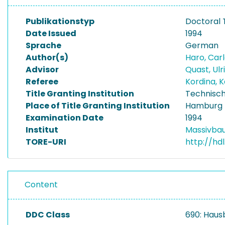
Publikationstyp
Doctoral 
Date Issued
1994
Sprache
German
Author(s)
Haro, Car
Advisor
Quast, Ul
Referee
Kordina, K
Title Granting Institution
Technisch
Place of Title Granting Institution
Hamburg
Examination Date
1994
Institut
Massivba
TORE-URI
http://hd
Content
DDC Class
690: Haus