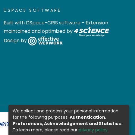
DSPACE SOFTWARE
Built with
DSpace-CRIS software
- Extension
maintained and optimized by
Design by
We collect and process your personal information
for the following purposes:
Authentication,
Preferences, Acknowledgement and Statistics
.
To learn more, please read our
privacy policy
.