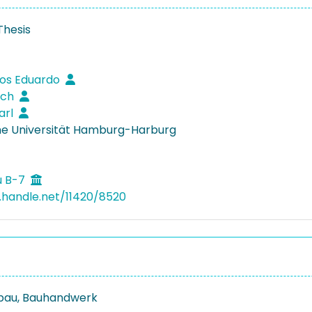
Thesis
los Eduardo
rich
arl
e Universität Hamburg-Harburg
u B-7
l.handle.net/11420/8520
bau, Bauhandwerk