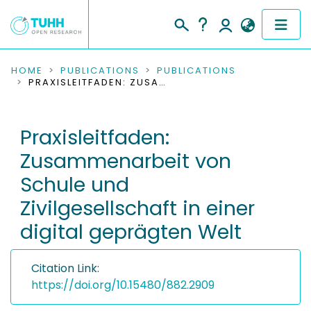
COMMUNITIES & COLLECTIONS
HOME
PUBLICATIONS
PUBLICATIONS
PRAXISLEITFADEN: ZUSAMMENARBEIT VON SCHULE UND ZIVILGESELLSCHAFT IN EINER DIGITAL GEPRÄGTEN WELT
PUBLICATIONS
Praxisleitfaden:
RESEARCH DATA
Zusammenarbeit von
PEOPLE
Schule und
Zivilgesellschaft in einer
INSTITUTIONS
digital geprägten Welt
PROJECTS
Citation Link:
https://doi.org/10.15480/882.2909