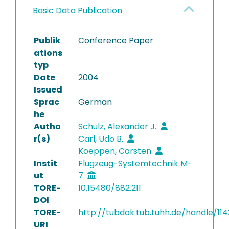
Basic Data Publication
Publik
Conference Paper
ations
typ
Date
2004
Issued
Sprac
German
he
Autho
Schulz, Alexander J.
r(s)
Carl, Udo B.
Koeppen, Carsten
Instit
Flugzeug-Systemtechnik M-
ut
7
TORE-
10.15480/882.211
DOI
TORE-
http://tubdok.tub.tuhh.de/handle/114
URI