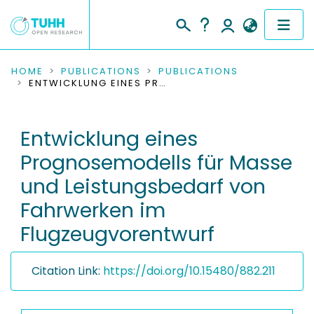
COMMUNITIES & COLLECTIONS
HOME
PUBLICATIONS
PUBLICATIONS
ENTWICKLUNG EINES PROGNOSEMODELLS FÜR MASSE UND LEISTUNGSBEDARF VON FAHRWERKEN IM FLUGZEUGVORENTWURF
PUBLICATIONS
Entwicklung eines
RESEARCH DATA
Prognosemodells für Masse
PEOPLE
und Leistungsbedarf von
Fahrwerken im
INSTITUTIONS
Flugzeugvorentwurf
PROJECTS
Citation Link:
https://doi.org/10.15480/882.211