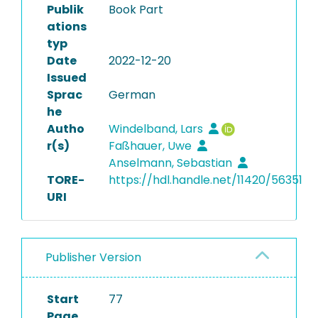
Publik
Book Part
ations
typ
Date
2022-12-20
Issued
Sprac
German
he
Autho
Windelband, Lars
r(s)
Faßhauer, Uwe
Anselmann, Sebastian
TORE-
https://hdl.handle.net/11420/56351
URI
Publisher Version
Start
77
Page