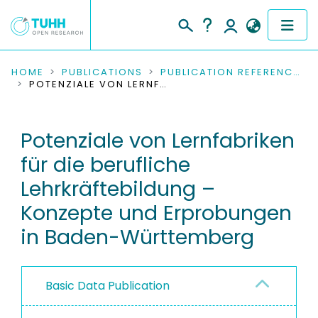
COMMUNITIES & COLLECTIONS
HOME
PUBLICATIONS
PUBLICATION REFERENCES
POTENZIALE VON LERNFABRIKEN FÜR DIE BERUFLICHE LEHRKRÄFTEBILDUNG – KONZEPTE UND ERPROBUNGEN IN BADEN-WÜRTTEMBERG
PUBLICATIONS
Potenziale von Lernfabriken
RESEARCH DATA
für die berufliche
PEOPLE
Lehrkräftebildung –
Konzepte und Erprobungen
INSTITUTIONS
in Baden-Württemberg
PROJECTS
Basic Data Publication