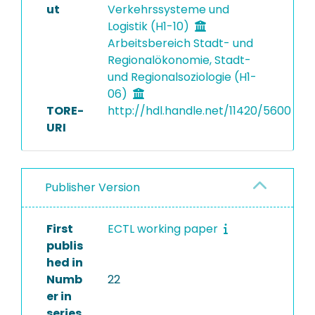
ut
Verkehrssysteme und
Logistik (H1-10)
Arbeitsbereich Stadt- und
Regionalökonomie, Stadt-
und Regionalsoziologie (H1-
06)
TORE-
http://hdl.handle.net/11420/5600
URI
Publisher Version
First
ECTL working paper
publis
hed in
Numb
22
er in
series