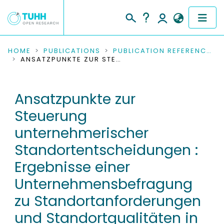
COMMUNITIES & COLLECTIONS
HOME
PUBLICATIONS
PUBLICATION REFERENCES
ANSATZPUNKTE ZUR STEUERUNG UNTERNEHMERISCHER STANDORTENTSCHEIDUNGEN : ERGEBNISSE EINER UNTERNEHMENSBEFRAGUNG ZU STANDORTANFORDERUNGEN UND STANDORTQUALITÄTEN IN DER REGION DRESDEN
PUBLICATIONS
Ansatzpunkte zur
RESEARCH DATA
Steuerung
PEOPLE
unternehmerischer
Standortentscheidungen :
INSTITUTIONS
Ergebnisse einer
PROJECTS
Unternehmensbefragung
zu Standortanforderungen
und Standortqualitäten in