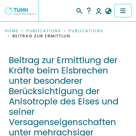
COMMUNITIES & COLLECTIONS
HOME
PUBLICATIONS
PUBLICATIONS
BEITRAG ZUR ERMITTLUNG DER KRÄFTE BEIM EISBRECHEN UNTER BESONDERER BERÜCKSICHTIGUNG DER ANISOTROPIE DES EISES UND SEINER VERSAGENSEIGENSCHAFTEN UNTER MEHRACHSIGER BEANSPRUCHUNG
PUBLICATIONS
Beitrag zur Ermittlung der
RESEARCH DATA
Kräfte beim Eisbrechen
PEOPLE
unter besonderer
Berücksichtigung der
INSTITUTIONS
Anisotropie des Eises und
PROJECTS
seiner
Versagenseigenschaften
unter mehrachsiger