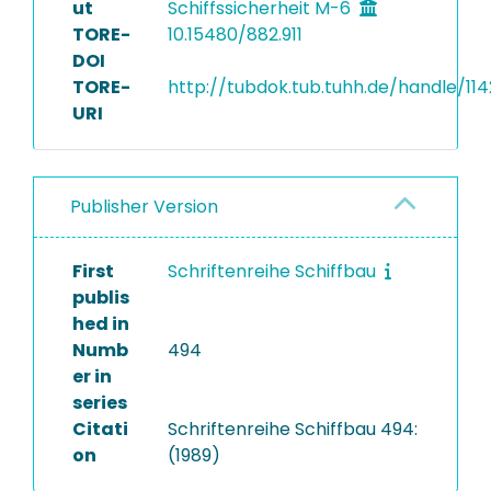
ut
Schiffssicherheit M-6
TORE-
10.15480/882.911
DOI
TORE-
http://tubdok.tub.tuhh.de/handle/114
URI
Publisher Version
First
Schriftenreihe Schiffbau
publis
hed in
Numb
494
er in
series
Citati
Schriftenreihe Schiffbau 494:
on
(1989)