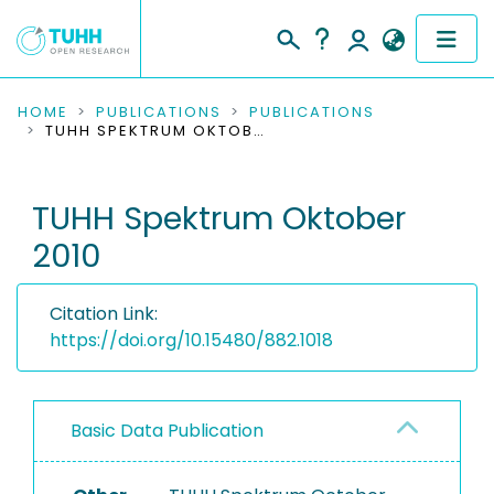
COMMUNITIES & COLLECTIONS
HOME
PUBLICATIONS
PUBLICATIONS
TUHH SPEKTRUM OKTOBER 2010
PUBLICATIONS
TUHH Spektrum Oktober
RESEARCH DATA
2010
PEOPLE
Citation Link:
INSTITUTIONS
https://doi.org/10.15480/882.1018
PROJECTS
Basic Data Publication