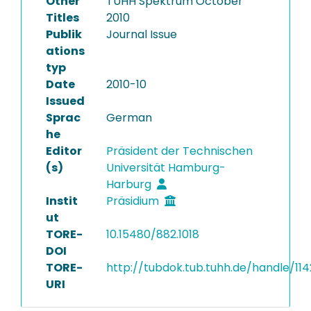
Other
TUHH Spektrum October
Titles
2010
Publik
Journal Issue
ations
typ
Date
2010-10
Issued
Sprac
German
he
Editor
Präsident der Technischen
(s)
Universität Hamburg-
Harburg
Instit
Präsidium
ut
TORE-
10.15480/882.1018
DOI
TORE-
http://tubdok.tub.tuhh.de/handle/11
URI