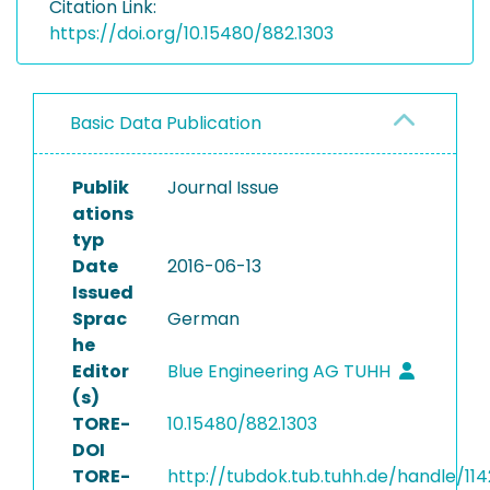
Citation Link:
https://doi.org/10.15480/882.1303
Basic Data Publication
Publik
Journal Issue
ations
typ
Date
2016-06-13
Issued
Sprac
German
he
Editor
Blue Engineering AG TUHH
(s)
TORE-
10.15480/882.1303
DOI
TORE-
http://tubdok.tub.tuhh.de/handle/11