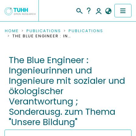
COMMUNITIES & COLLECTIONS
HOME
PUBLICATIONS
PUBLICATIONS
THE BLUE ENGINEER : INGENIEURINNEN UND INGENIEURE MIT SOZIALER UND ÖKOLOGISCHER VERANTWORTUNG ; SONDERAUSG. ZUM THEMA "UNSERE BILDUNG"
PUBLICATIONS
The Blue Engineer :
RESEARCH DATA
Ingenieurinnen und
PEOPLE
Ingenieure mit sozialer und
ökologischer
INSTITUTIONS
Verantwortung ;
PROJECTS
Sonderausg. zum Thema
"Unsere Bildung"