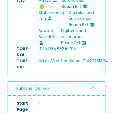
r(s)
Aditya
autonomes
Bauen B-1
Stührenberg,
Digitales und
Jan
autonomes
Bauen B-1
Sawant,
Digitales und
Saurabh
autonomes
Bauen B-1
TORE-
10.15480/882.16794
DOI
TORE-
https://hdl.handle.net/11420/61774
URI
Publisher Version
Start
1
Page