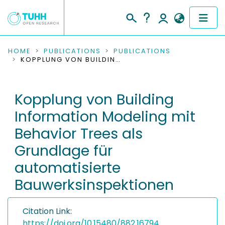
COMMUNITIES & COLLECTIONS
HOME
PUBLICATIONS
PUBLICATIONS
KOPPLUNG VON BUILDING INFORMATION MODELING MIT BEHAVIOR TREES ALS GRUNDLAGE FÜR AUTOMATISIERTE BAUWERKSINSPEKTIONEN
PUBLICATIONS
Kopplung von Building
RESEARCH DATA
Information Modeling mit
PEOPLE
Behavior Trees als
Grundlage für
INSTITUTIONS
automatisierte
PROJECTS
Bauwerksinspektionen
Citation Link:
https://doi.org/10.15480/882.16794