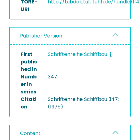
TORE-
http://tubdok.tub.tuhh.de/handle/11
URI
Publisher Version
First
Schriftenreihe Schiffbau
publis
hed in
Numb
347
er in
series
Citati
Schriftenreihe Schiffbau 347:
on
(1976)
Content