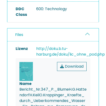
DDC
600: Technology
Class
Files
Lizenz
http://doku.b.tu-
harburg.de/doku/lic_ohne_pod.php
Download
Name
Bericht_Nr.347_P._BlumeH.G.Hatte
ndorfH.KeilO.Krappinger_Kraefte_
durch_Ueberkommendes_Wasser