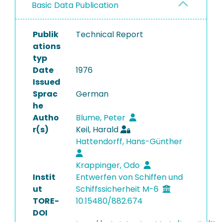
Basic Data Publication
Publik
Technical Report
ations
typ
Date
1976
Issued
Sprac
German
he
Autho
Blume, Peter
r(s)
Keil, Harald
Hattendorff, Hans-Günther
Krappinger, Odo
Instit
Entwerfen von Schiffen und
ut
Schiffssicherheit M-6
TORE-
10.15480/882.674
DOI