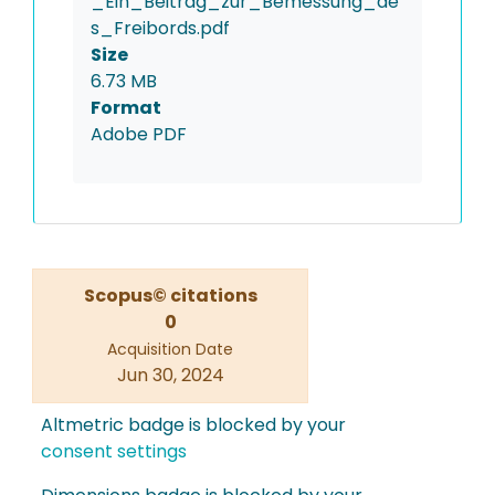
_Ein_Beitrag_zur_Bemessung_de
s_Freibords.pdf
Size
6.73 MB
Format
Adobe PDF
Scopus© citations
0
Acquisition Date
Jun 30, 2024
Altmetric badge is blocked by your
consent settings