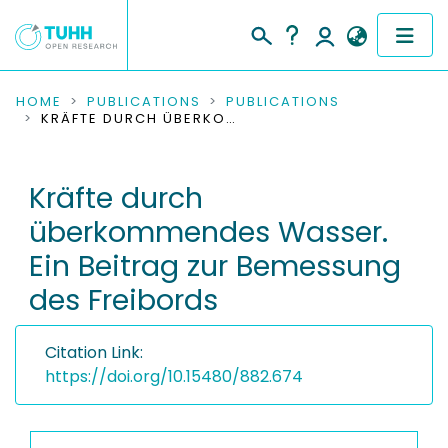
COMMUNITIES & COLLECTIONS
HOME
PUBLICATIONS
PUBLICATIONS
KRÄFTE DURCH ÜBERKOMMENDES WASSER. EIN BEITRAG ZUR BEMESSUNG DES FREIBORDS
PUBLICATIONS
Kräfte durch
RESEARCH DATA
überkommendes Wasser.
PEOPLE
Ein Beitrag zur Bemessung
des Freibords
INSTITUTIONS
PROJECTS
Citation Link:
https://doi.org/10.15480/882.674