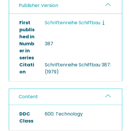
Publisher Version
First
Schriftenreihe Schiffbau
publis
hed in
Numb
387
er in
series
Citati
Schriftenreihe Schiffbau 387:
on
(1979)
Content
DDC
600: Technology
Class