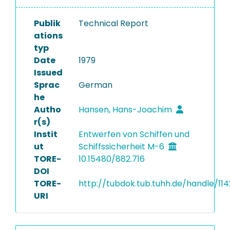
Publik
Technical Report
ations
typ
Date
1979
Issued
Sprac
German
he
Autho
Hansen, Hans-Joachim
r(s)
Instit
Entwerfen von Schiffen und
ut
Schiffssicherheit M-6
TORE-
10.15480/882.716
DOI
TORE-
http://tubdok.tub.tuhh.de/handle/11
URI