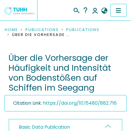
COMMUNITIES & COLLECTIONS
HOME
PUBLICATIONS
PUBLICATIONS
ÜBER DIE VORHERSAGE DER HÄUFIGKEIT UND INTENSITÄT VON BODENSTÖSSEN AUF SCHIFFEN IM SEEGANG
PUBLICATIONS
Über die Vorhersage der
RESEARCH DATA
Häufigkeit und Intensität
PEOPLE
von Bodenstößen auf
Schiffen im Seegang
INSTITUTIONS
PROJECTS
Citation Link:
https://doi.org/10.15480/882.716
Basic Data Publication