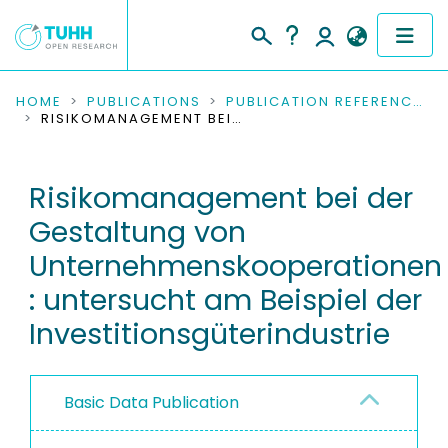
COMMUNITIES & COLLECTIONS
HOME
PUBLICATIONS
PUBLICATION REFERENCES
RISIKOMANAGEMENT BEI DER GESTALTUNG VON UNTERNEHMENSKOOPERATIONEN : UNTERSUCHT AM BEISPIEL DER INVESTITIONSGÜTERINDUSTRIE
PUBLICATIONS
Risikomanagement bei der
RESEARCH DATA
Gestaltung von
PEOPLE
Unternehmenskooperationen
: untersucht am Beispiel der
INSTITUTIONS
Investitionsgüterindustrie
PROJECTS
Basic Data Publication