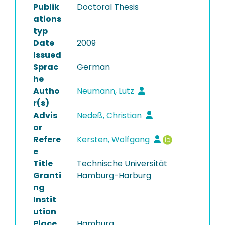
Publik
Doctoral Thesis
ations
typ
Date
2009
Issued
Sprac
German
he
Autho
Neumann, Lutz
r(s)
Advis
Nedeß, Christian
or
Refere
Kersten, Wolfgang
e
Title
Technische Universität
Granti
Hamburg-Harburg
ng
Instit
ution
Place
Hamburg