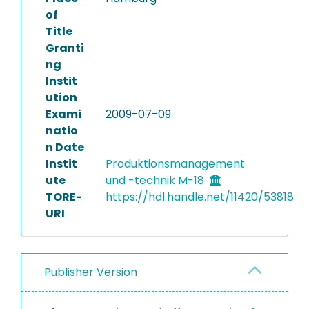
of
Title
Granti
ng
Instit
ution
Exami
2009-07-09
natio
n Date
Instit
Produktionsmanagement
ute
und -technik M-18
TORE-
https://hdl.handle.net/11420/53818
URI
Publisher Version