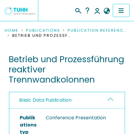
COMMUNITIES & COLLECTIONS
HOME
PUBLICATIONS
PUBLICATION REFERENCES
BETRIEB UND PROZESSFÜHRUNG REAKTIVER TRENNWANDKOLONNEN
PUBLICATIONS
Betrieb und Prozessführung
RESEARCH DATA
reaktiver
PEOPLE
Trennwandkolonnen
INSTITUTIONS
Basic Data Publication
PROJECTS
Publik
Conference Presentation
ations
typ