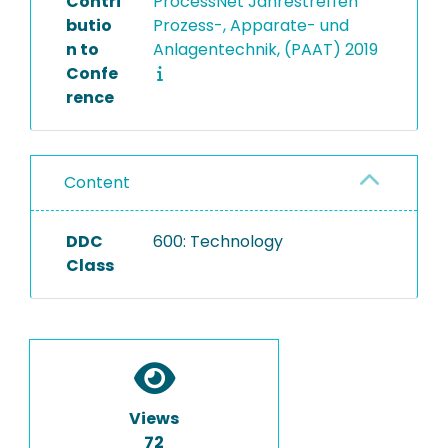
Contri
ProcessNet Jahrestreffen
butio
Prozess-, Apparate- und
n to
Anlagentechnik, (PAAT) 2019
Confe
rence
Content
DDC
600: Technology
Class
Views
72