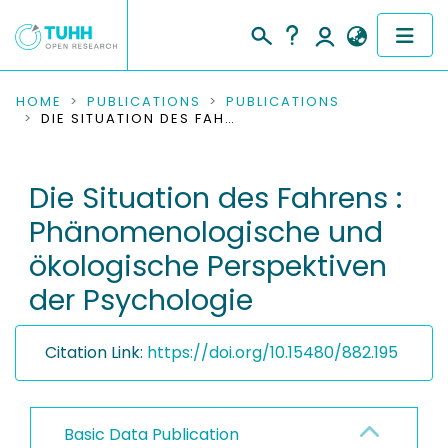
COMMUNITIES & COLLECTIONS
HOME
PUBLICATIONS
PUBLICATIONS
DIE SITUATION DES FAHRENS : PHÄNOMENOLOGISCHE UND ÖKOLOGISCHE PERSPEKTIVEN DER PSYCHOLOGIE
PUBLICATIONS
Die Situation des Fahrens :
RESEARCH DATA
Phänomenologische und
PEOPLE
ökologische Perspektiven
der Psychologie
INSTITUTIONS
PROJECTS
Citation Link:
https://doi.org/10.15480/882.195
Basic Data Publication