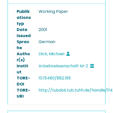
Publik
Working Paper
ations
typ
Date
2001
Issued
Sprac
German
he
Autho
Dick, Michael
r(s)
Instit
Arbeitswissenschaft M-2
ut
TORE-
10.15480/882.195
DOI
TORE-
http://tubdok.tub.tuhh.de/handle/114
URI