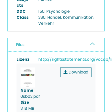
cts
DDC
150: Psychologie
Class
380: Handel, Kommunikation,
Verkehr
Files
Lizenz
http://rightsstatements.org/vocab/I
Download
Name
0sb03.pdf
Size
3.18 MB