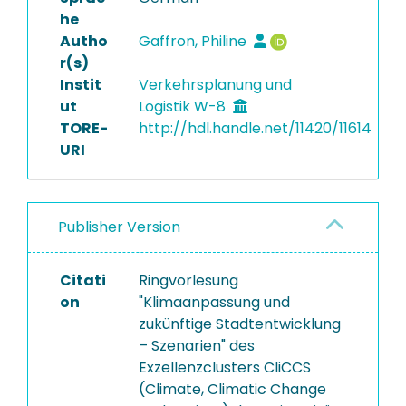
he
Autho
Gaffron, Philine
r(s)
Instit
Verkehrsplanung und
ut
Logistik W-8
TORE-
http://hdl.handle.net/11420/11614
URI
Publisher Version
Citati
Ringvorlesung
on
"Klimaanpassung und
zukünftige Stadtentwicklung
– Szenarien" des
Exzellenzclusters CliCCS
(Climate, Climatic Change