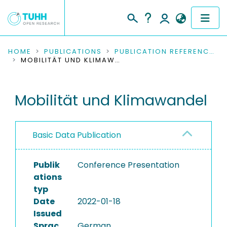
COMMUNITIES & COLLECTIONS
HOME
PUBLICATIONS
PUBLICATION REFERENCES
MOBILITÄT UND KLIMAWANDEL
PUBLICATIONS
Mobilität und Klimawandel
RESEARCH DATA
PEOPLE
Basic Data Publication
INSTITUTIONS
Publik
Conference Presentation
PROJECTS
ations
typ
Date
2022-01-18
Issued
Sprac
German