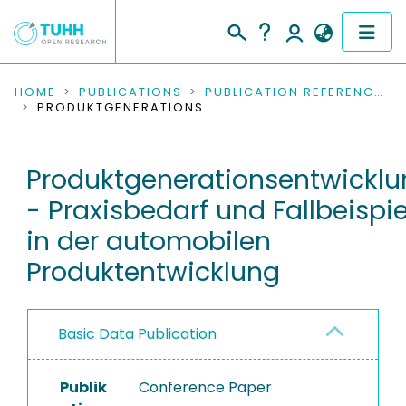
COMMUNITIES & COLLECTIONS
HOME
PUBLICATIONS
PUBLICATION REFERENCES
PRODUKTGENERATIONSENTWICKLUNG - PRAXISBEDARF UND FALLBEISPIEL IN DER AUTOMOBILEN PRODUKTENTWICKLUNG
PUBLICATIONS
Produktgenerationsentwicklu
RESEARCH DATA
- Praxisbedarf und Fallbeispie
PEOPLE
in der automobilen
Produktentwicklung
INSTITUTIONS
PROJECTS
Basic Data Publication
Publik
Conference Paper