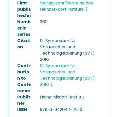
First
Verlagsschriftenreihe des
publis
Heinz Nixdorf Instituts
hed in
Numb
360
er in
series
Citati
12. Symposium für
on
Vorausschau und
Technologieplanung (SVT)
2016
Contri
12. Symposium für
butio
Vorausschau und
n to
Technologieplanung (SVT)
Confe
2016
rence
Publis
Heinz-Nixdorf-Institut
her
ISBN
978-3-942647-79-3