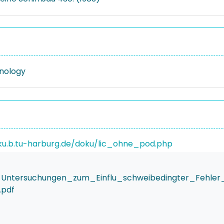
nology
ku.b.tu-harburg.de/doku/lic_ohne_pod.php
_Untersuchungen_zum_Einflu_schweibedingter_Fehler_
.pdf