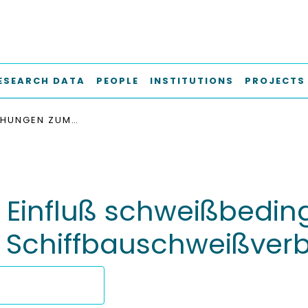
ESEARCH DATA
PEOPLE
INSTITUTIONS
PROJECTS
UNTERSUCHUNGEN ZUM EINFLUSS SCHWEISSBEDINGTER FEHLER AUF DIE SCHWINGFESTIGKEIT VON SCHIFFBAUSCHWEISSVERBINDUNGEN
influß schweißbedingt
n Schiffbauschweißve