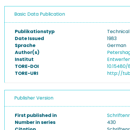
Basic Data Publication
Publikationstyp
Technical
Date Issued
1983
Sprache
German
Author(s)
Petershag
Institut
Entwerfen
TORE-DOI
10.15480/
TORE-URI
http://tu
Publisher Version
First published in
Schriften
Number in series
430
Citation
Schriftenr