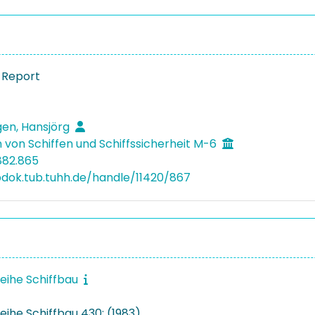
 Report
en, Hansjörg
 von Schiffen und Schiffssicherheit M-6
882.865
bdok.tub.tuhh.de/handle/11420/867
reihe Schiffbau
eihe Schiffbau 430: (1983)