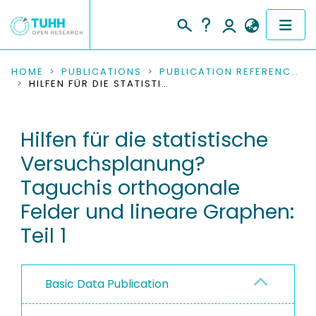
COMMUNITIES & COLLECTIONS
HOME
PUBLICATIONS
PUBLICATION REFERENCES
HILFEN FÜR DIE STATISTISCHE VERSUCHSPLANUNG? TAGUCHIS ORTHOGONALE FELDER UND LINEARE GRAPHEN: TEIL 1
PUBLICATIONS
Hilfen für die statistische
RESEARCH DATA
Versuchsplanung?
PEOPLE
Taguchis orthogonale
Felder und lineare Graphen:
INSTITUTIONS
Teil 1
PROJECTS
Basic Data Publication