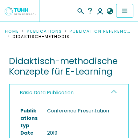
COMMUNITIES & COLLECTIONS
HOME
PUBLICATIONS
PUBLICATION REFERENCES
DIDAKTISCH-METHODISCHE KONZEPTE FÜR E-LEARNING
PUBLICATIONS
Didaktisch-methodische
RESEARCH DATA
Konzepte für E-Learning
PEOPLE
INSTITUTIONS
Basic Data Publication
PROJECTS
Publik
Conference Presentation
ations
typ
Date
2019