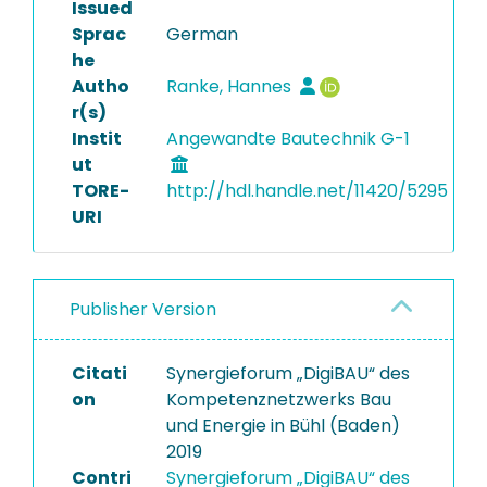
Issued
Sprac
German
he
Autho
Ranke, Hannes
r(s)
Instit
Angewandte Bautechnik G-1
ut
TORE-
http://hdl.handle.net/11420/5295
URI
Publisher Version
Citati
Synergieforum „DigiBAU“ des
on
Kompetenznetzwerks Bau
und Energie in Bühl (Baden)
2019
Contri
Synergieforum „DigiBAU“ des