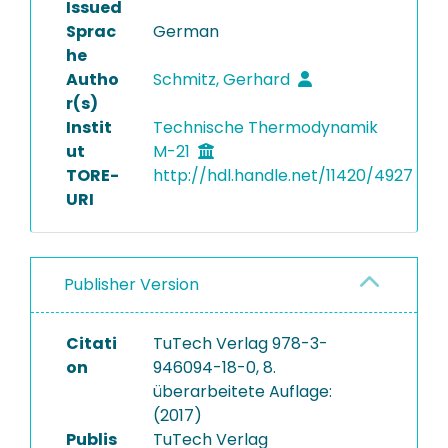
Issued
Sprac
German
he
Autho
Schmitz, Gerhard
r(s)
Instit
Technische Thermodynamik
ut
M-21
TORE-
http://hdl.handle.net/11420/4927
URI
Publisher Version
Citati
TuTech Verlag 978-3-
on
946094-18-0, 8.
überarbeitete Auflage:
(2017)
Publis
TuTech Verlag