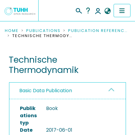
COMMUNITIES & COLLECTIONS
HOME
PUBLICATIONS
PUBLICATION REFERENCES
TECHNISCHE THERMODYNAMIK
PUBLICATIONS
Technische
RESEARCH DATA
Thermodynamik
PEOPLE
INSTITUTIONS
Basic Data Publication
PROJECTS
Publik
Book
ations
typ
Date
2017-06-01