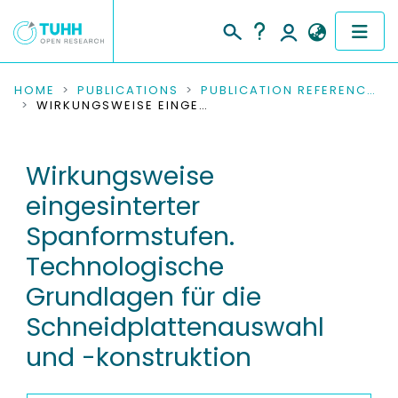
COMMUNITIES & COLLECTIONS
HOME
PUBLICATIONS
PUBLICATION REFERENCES
WIRKUNGSWEISE EINGESINTERTER SPANFORMSTUFEN. TECHNOLOGISCHE GRUNDLAGEN FÜR DIE SCHNEIDPLATTENAUSWAHL UND -KONSTRUKTION
PUBLICATIONS
Wirkungsweise
RESEARCH DATA
eingesinterter
PEOPLE
Spanformstufen.
Technologische
INSTITUTIONS
Grundlagen für die
PROJECTS
Schneidplattenauswahl
und -konstruktion