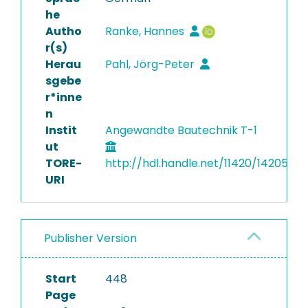
he
Autho
Ranke, Hannes
r(s)
Herau
Pahl, Jörg-Peter
sgebe
r*inne
n
Instit
Angewandte Bautechnik T-1
ut
TORE-
http://hdl.handle.net/11420/14205
URI
Publisher Version
Start
448
Page