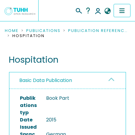
COMMUNITIES & COLLECTIONS
HOME
PUBLICATIONS
PUBLICATION REFERENCES
HOSPITATION
PUBLICATIONS
Hospitation
RESEARCH DATA
PEOPLE
Basic Data Publication
INSTITUTIONS
Publik
Book Part
PROJECTS
ations
typ
Date
2015
Issued
Sprac
German