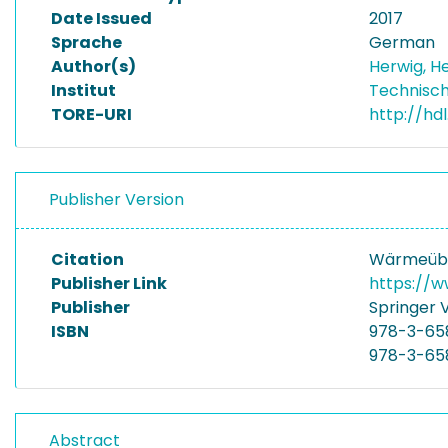
Date Issued
2017
Sprache
German
Author(s)
Herwig, H
Institut
Technisc
TORE-URI
http://hdl
Publisher Version
Citation
Wärmeüber
Publisher Link
https://
Publisher
Springer 
ISBN
978-3-65
978-3-65
Abstract