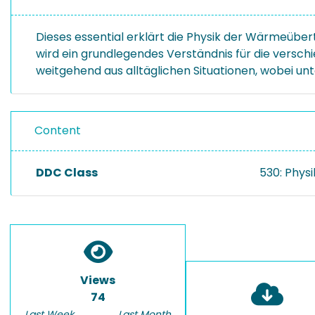
Dieses essential erklärt die Physik der Wärmeübe
wird ein grundlegendes Verständnis für die vers
weitgehend aus alltäglichen Situationen, wobei unt
Content
DDC Class
530: Physi
Views
74
Last Week
Last Month