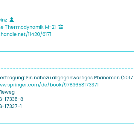
einz
he Thermodynamik M-21
.handle.net/11420/6171
tragung: Ein nahezu allgegenwärtiges Phänomen (2017
www.springer.com/de/book/9783658173371
Vieweg
8-17338-8
8-17337-1