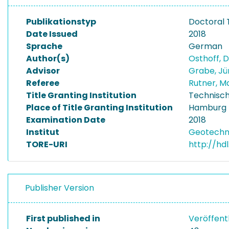
Publikationstyp
Doctoral 
Date Issued
2018
Sprache
German
Author(s)
Osthoff, 
Advisor
Grabe, J
Referee
Rutner, M
Title Granting Institution
Technisch
Place of Title Granting Institution
Hamburg
Examination Date
2018
Institut
Geotechni
TORE-URI
http://hd
Publisher Version
First published in
Veröffent