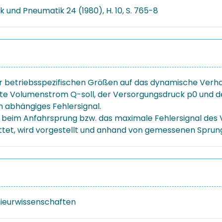
k und Pneumatik 24 (1980), H. 10, S. 765-8
der betriebsspezifischen Größen auf das dynamische Ver
lte Volumenstrom Q-soll, der Versorgungsdruck p0 und de
n abhängiges Fehlersignal.
.] beim Anfahrsprung bzw. das maximale Fehlersignal des V
tet, wird vorgestellt und anhand von gemessenen Sprung
nieurwissenschaften