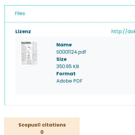
Files
Lizenz
http://do
Name
S0001124.pdf
Size
350.95 KB
Format
Adobe PDF
Scopus© citations
0