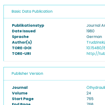
Basic Data Publication
Publikationstyp
Journal Ar
Date Issued
1980
Sprache
German
Author(s)
Trudzinski
TORE-DOI
10.15480/
TORE-URI
http://tu
Publisher Version
Journal
Ölhydraul
Volume
24
Start Page
765
End Page
768