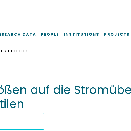
ESEARCH DATA
PEOPLE
INSTITUTIONS
PROJECTS
EINFLUSS DER BETRIEBSGRÖSSEN AUF DIE STROMÜBERHÖHUNG VON 2-WEGE-STROMREGELVENTILEN
größen auf die Stromü
ilen