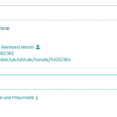
ticle
, Reinhard Martin
882.362
bdok.tub.tuhh.de/handle/11420/364
ik und Pneumatik