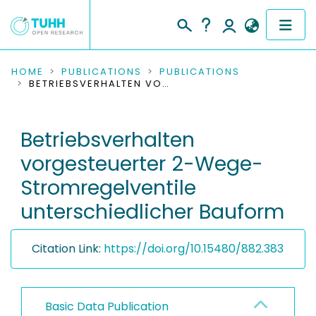
COMMUNITIES & COLLECTIONS
HOME
PUBLICATIONS
PUBLICATIONS
BETRIEBSVERHALTEN VORGESTEUERTER 2-WEGE-STROMREGELVENTILE UNTERSCHIEDLICHER BAUFORM
PUBLICATIONS
Betriebsverhalten
RESEARCH DATA
vorgesteuerter 2-Wege-
PEOPLE
Stromregelventile
unterschiedlicher Bauform
INSTITUTIONS
PROJECTS
Citation Link:
https://doi.org/10.15480/882.383
Basic Data Publication