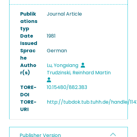
Publik
Journal Article
ations
typ
Date
1981
Issued
Sprac
German
he
Autho
Lu, Yongxiang
r(s)
Trudzinski, Reinhard Martin
TORE-
10.15480/882.383
DOI
TORE-
http://tubdok.tub.tuhh.de/handle/11
URI
Publisher Version