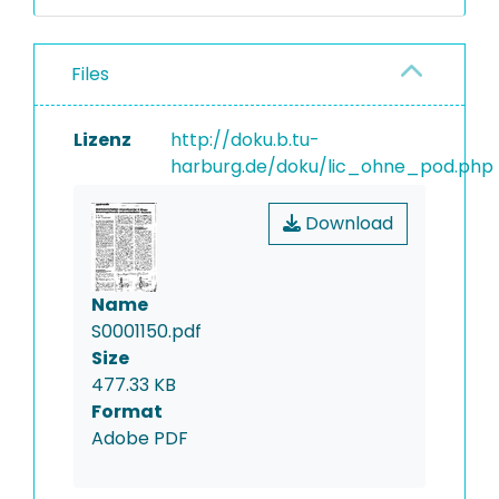
Files
Lizenz
http://doku.b.tu-
harburg.de/doku/lic_ohne_pod.php
Download
Name
S0001150.pdf
Size
477.33 KB
Format
Adobe PDF