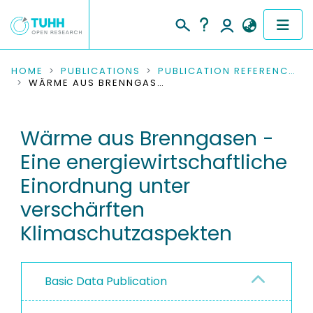
COMMUNITIES & COLLECTIONS
HOME
PUBLICATIONS
PUBLICATION REFERENCES
WÄRME AUS BRENNGASEN - EINE ENERGIEWIRTSCHAFTLICHE EINORDNUNG UNTER VERSCHÄRFTEN KLIMASCHUTZASPEKTEN
PUBLICATIONS
Wärme aus Brenngasen -
RESEARCH DATA
Eine energiewirtschaftliche
PEOPLE
Einordnung unter
verschärften
INSTITUTIONS
Klimaschutzaspekten
PROJECTS
Basic Data Publication